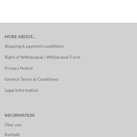
MORE ABOUT...
Shipping & payment conditions
Right of Withdrawal / Withdrawal Form
Privacy Notice
General Terms & Conditions
Legal Information
INFORMATION
Über uns
Kontakt