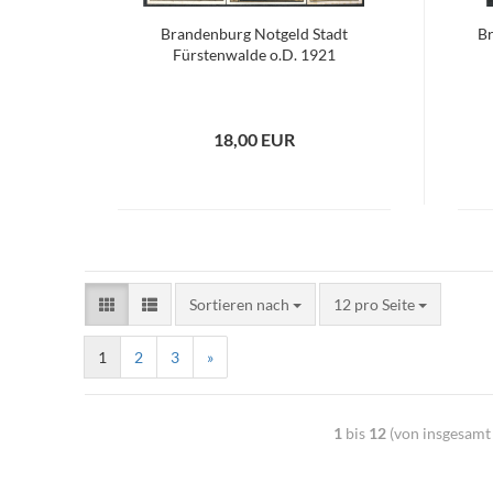
Brandenburg Notgeld Stadt
B
Fürstenwalde o.D. 1921
18,00 EUR
Sortieren nach
12 pro Seite
1
2
3
»
1
bis
12
(von insgesam