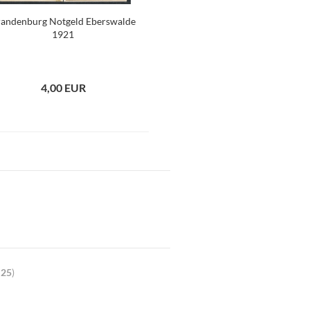
randenburg Notgeld Eberswalde
1921
4,00 EUR
t
25
)