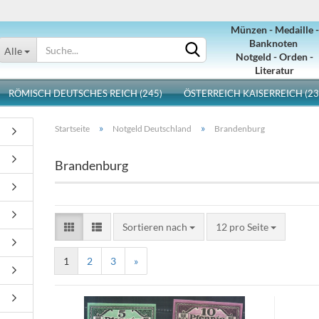
Münzen - Medaille -
Sprache auswählen
Banknoten
Alle
Notgeld - Orden -
Literatur
RÖMISCH DEUTSCHES REICH (245)
ÖSTERREICH KAISERREICH (23
»
»
Startseite
Notgeld Deutschland
Brandenburg
Brandenburg
Konto erstellen
Sortieren nach
12 pro Seite
Passwort vergessen?
1
2
3
»