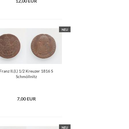
12,00 EUR
NEU
Franz II.(I.) 1/2 Kreuzer 1816 S
Schmöllnitz
7,00 EUR
NEU