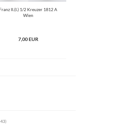
Franz II.(I.) 1/2 Kreuzer 1812 A
Wien
7,00 EUR
t
43
)