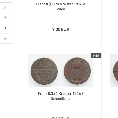
Franz II.(I.) 1/4 Kreuzer 1816 A
Wien
9,00 EUR
NEU
Franz II.(I.) 1 Kreuzer 1816 S
Schmöllnitz