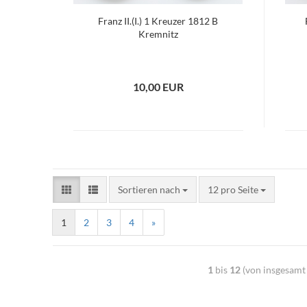
Franz II.(I.) 1 Kreuzer 1812 B
Kremnitz
10,00 EUR
Sortieren nach
12 pro Seite
1
2
3
4
»
1
bis
12
(von insgesam