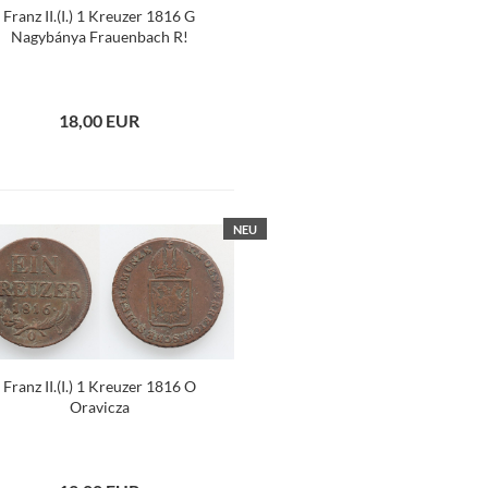
Franz II.(I.) 1 Kreuzer 1816 G
Nagybánya Frauenbach R!
18,00 EUR
NEU
Franz II.(I.) 1 Kreuzer 1816 O
Oravicza