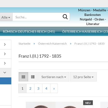
Münzen - Medaille -
Sprache auswählen
Banknoten
Alle
Notgeld - Orden -
Literatur
RÖMISCH DEUTSCHES REICH (245)
ÖSTERREICH KAISERREICH (23
»
»
Startseite
Österreich Kaiserreich
Franz I.(II.) 1792 - 1835
Franz I.(II.) 1792 - 1835
Konto erstellen
Sortieren nach
12 pro Seite
Passwort vergessen?
1
2
3
4
»
NEU