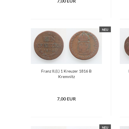
7,00 EUR
NEU
Franz II.(I.) 1 Kreuzer 1816 B
Kremnitz
7,00 EUR
NEU