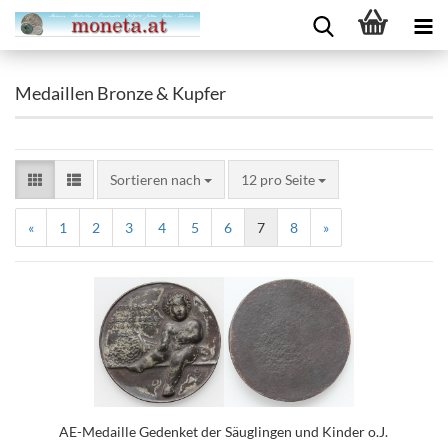
Medaillen Bronze & Kupfer
Sortieren nach
12 pro Seite
«
1
2
3
4
5
6
7
8
»
AE-Medaille Gedenket der Säuglingen und Kinder o.J.