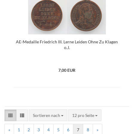
AE-Medaille Friedrich III. Lerne Leiden Ohne Zu Klagen
o.J.
7,00 EUR
Sortieren nach
12 pro Seite
«
1
2
3
4
5
6
7
8
»