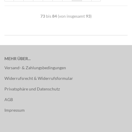
73
bis
84
(von insgesamt
93
)
MEHR ÜBER...
Versand- & Zahlungsbedingungen
Widerrufsrecht & Widerrufsformular
Privatsphäre und Datenschutz
AGB
Impressum