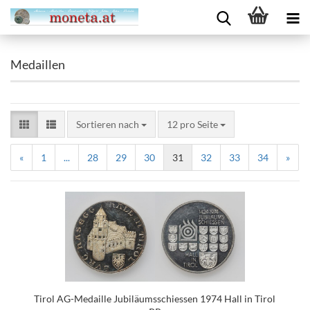
Medaillen
Sortieren nach
12 pro Seite
«
1
...
28
29
30
31
32
33
34
»
Tirol AG-Medaille Jubiläumsschiessen 1974 Hall in Tirol