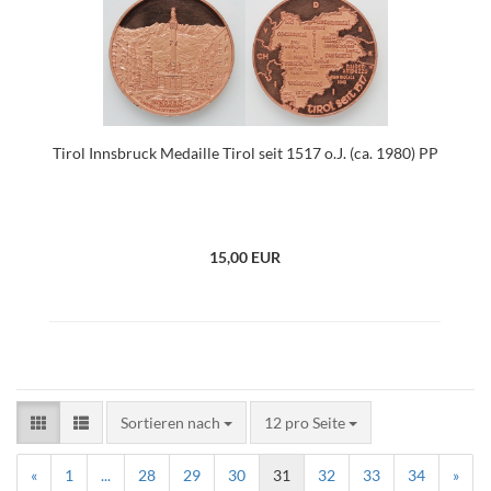
Tirol Innsbruck Medaille Tirol seit 1517 o.J. (ca. 1980) PP
15,00 EUR
Sortieren nach
12 pro Seite
«
1
...
28
29
30
31
32
33
34
»