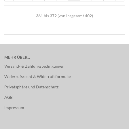
361
bis
372
(von insgesamt
402
)
MEHR ÜBER...
Versand- & Zahlungsbedingungen
Widerrufsrecht & Widerrufsformular
Privatsphäre und Datenschutz
AGB
Impressum