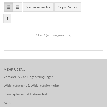
Sortieren nach
12 pro Seite
1
1
bis
7
(von insgesamt
7
)
MEHR ÜBER...
Versand- & Zahlungsbedingungen
Widerrufsrecht & Widerrufsformular
Privatsphäre und Datenschutz
AGB