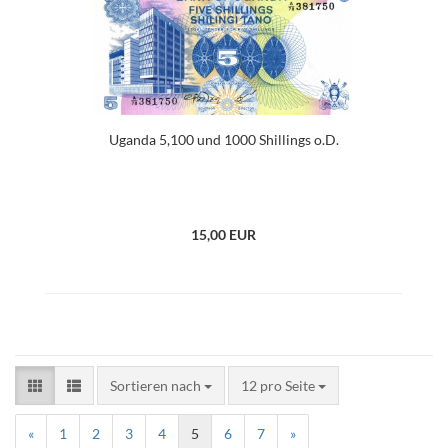
Uganda 5,100 und 1000 Shillings o.D.
15,00 EUR
Sortieren nach
12 pro Seite
«
1
2
3
4
5
6
7
»