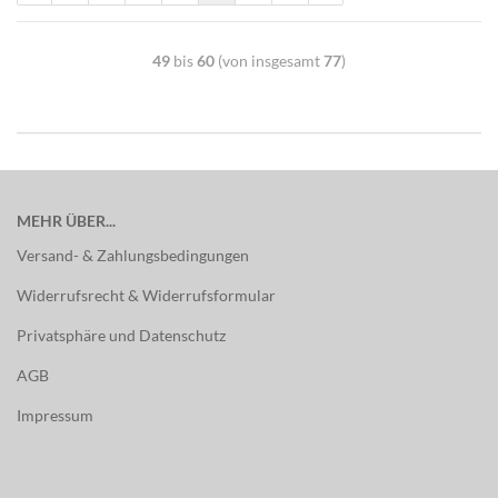
49
bis
60
(von insgesamt
77
)
MEHR ÜBER...
Versand- & Zahlungsbedingungen
Widerrufsrecht & Widerrufsformular
Privatsphäre und Datenschutz
AGB
Impressum