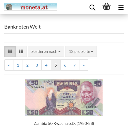
Banknoten Welt
Sortieren nach
12 pro Seite
«
1
2
3
4
5
6
7
»
Zambia 50 Kwacha o.D. (1980-88)