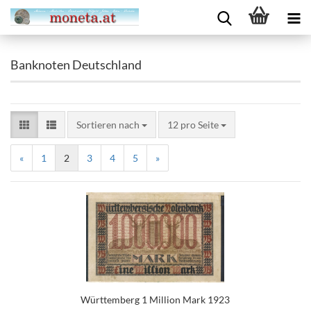
Banknoten Deutschland
Sortieren nach
12 pro Seite
«
1
2
3
4
5
»
Württemberg 1 Million Mark 1923