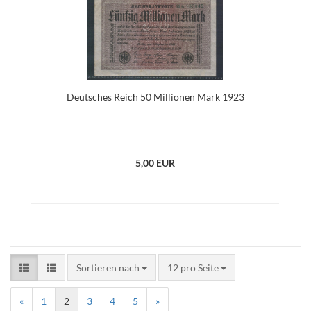
Deutsches Reich 50 Millionen Mark 1923
5,00 EUR
Sortieren nach
12 pro Seite
«
1
2
3
4
5
»