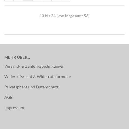
13
bis
24
(von insgesamt
53
)
MEHR ÜBER...
Versand- & Zahlungsbedingungen
Widerrufsrecht & Widerrufsformular
Privatsphäre und Datenschutz
AGB
Impressum